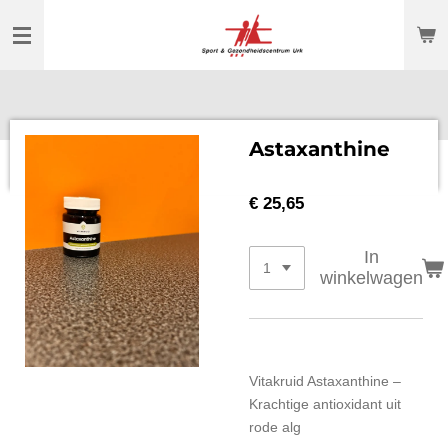
Ga
direct
naar
de
hoofdinhoud
Astaxanthine
€ 25,65
In
winkelwagen
Vitakruid Astaxanthine –
Krachtige antioxidant uit
rode alg